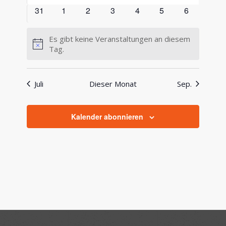
Veranstaltungen
Veranstaltungen
Veranstaltungen
Veranstaltungen
Veranstaltungen
Veranstaltungen
Veranstaltu
0
0
0
0
0
0
0
31
1
2
3
4
5
6
Veranstaltungen
Veranstaltungen
Veranstaltungen
Veranstaltungen
Veranstaltungen
Veranstaltungen
Veranstalt
Es gibt keine Veranstaltungen an diesem
Hinweis
Tag.
Juli
Dieser Monat
Sep.
Kalender abonnieren