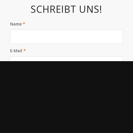
SCHREIBT UNS!
Name
*
E-Mail
*
Betreff:
*
Nachricht:
*